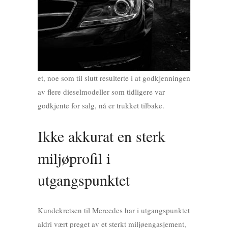
et, noe som til slutt resulterte i at godkjenningen
av flere dieselmodeller som tidligere var
godkjente for salg, nå er trukket tilbake.
Ikke akkurat en sterk
miljøprofil i
utgangspunktet
Kundekretsen til Mercedes har i utgangspunktet
aldri vært preget av et sterkt miljøengasjement,